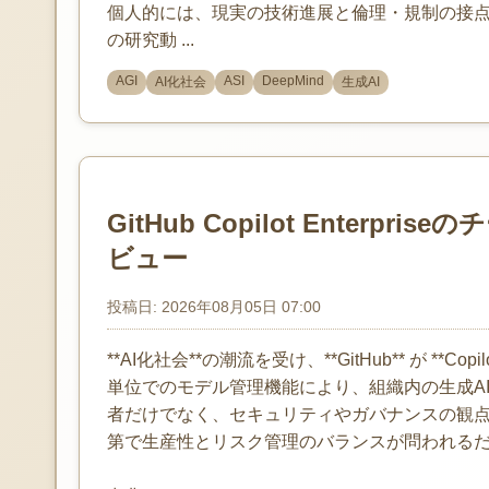
個人的には、現実の技術進展と倫理・規制の接
の研究動 ...
AGI
ASI
DeepMind
AI化社会
生成AI
GitHub Copilot Enter
ビュー
投稿日: 2026年08月05日 07:00
**AI化社会**の潮流を受け、**GitHub** が **Co
単位でのモデル管理機能により、組織内の生成A
者だけでなく、セキュリティやガバナンスの観
第で生産性とリスク管理のバランスが問われる