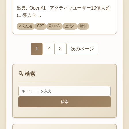
出典: [OpenAI、アクティブユーザー10億人超
に 導入企 ...
GPT
OpenAI
AI化社会
生成AI
規制
1
2
3
次のページ
🔍 検索
検索