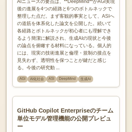
AIニュースの要点は、**DeepMind**がAGI実現
後の進展を4つの経路と6つのボトルネックで
整理した点だ。まず客観的事実として、ASIへ
の道筋を体系化した論文を公開した。続いて
各経路とボトルネックが初心者にも理解でき
るよう簡潔に解説され、生成AIの現状と今後
の論点を俯瞰する材料になっている。個人的
には、現実の技術進展と倫理・規制の接点を
見失わず、透明性を保つことが鍵だと感じ
る。今後の研究動 ...
AGI
ASI
DeepMind
AI化社会
生成AI
GitHub Copilot Enterpriseのチーム
単位モデル管理機能の公開プレビュ
ー