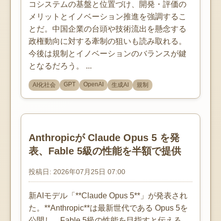
コシステムの基盤と位置づけ、開発・評価の
メリットとイノベーション推進を強調するこ
とだ。中国企業の台頭や技術流出を懸念する
政権動向に対する牽制の狙いも読み取れる。
今後は規制とイノベーションのバランスが鍵
となるだろう。 ...
GPT
OpenAI
AI化社会
生成AI
規制
Anthropicが Claude Opus 5 を発
表、Fable 5級の性能を半額で提供
投稿日: 2026年07月25日 07:00
新AIモデル「**Claude Opus 5**」が発表され
た。**Anthropic**は最新世代である Opus 5を
公開し、Fable 5級の性能を目指すと伝える。