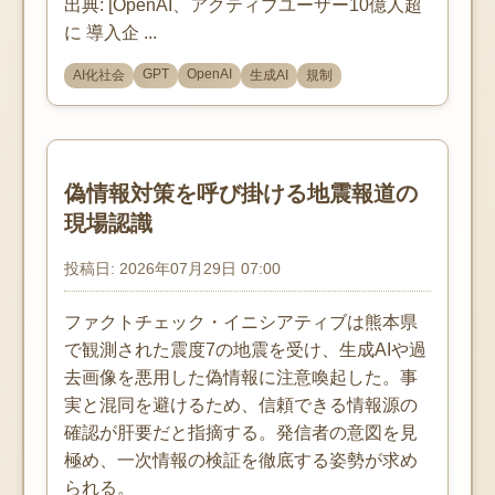
出典: [OpenAI、アクティブユーザー10億人超
に 導入企 ...
GPT
OpenAI
AI化社会
生成AI
規制
偽情報対策を呼び掛ける地震報道の
現場認識
投稿日: 2026年07月29日 07:00
ファクトチェック・イニシアティブは熊本県
で観測された震度7の地震を受け、生成AIや過
去画像を悪用した偽情報に注意喚起した。事
実と混同を避けるため、信頼できる情報源の
確認が肝要だと指摘する。発信者の意図を見
極め、一次情報の検証を徹底する姿勢が求め
られる。