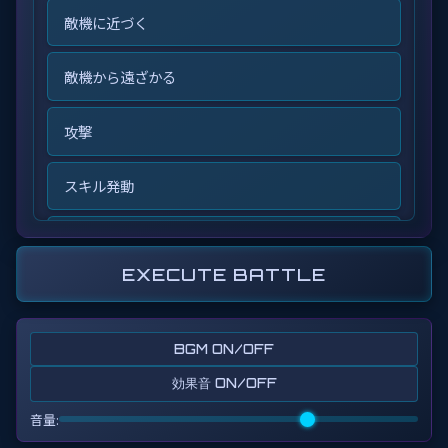
敵機に近づく
RED ROBOT PROGRAM
敵機から遠ざかる
攻撃
スキル発動
スキル2発動
EXECUTE BATTLE
繰り返し開始
繰り返し終了
BGM ON/OFF
効果音 ON/OFF
もし体力が50以下になったら開始
音量: