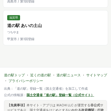
高島市 / 第1回登録
滋賀県
道の駅 あいの土山
つちやま
甲賀市 / 第1回登録
道の駅トップ
・
近くの道の駅
・
道の駅ニュース
・
サイトマップ
・
プライバシーポリシー
出典：「道の駅」登録一覧（国土交通省）を加工して作成
公式の情報源：
国土交通省「道の駅」登録一覧（公式サイト）
【免責事項】
本サイト・アプリは IKACHI LLC が運営する
非公式
サ
ービスであり、国土交通省をはじめとする
いかなる政府機関・行政