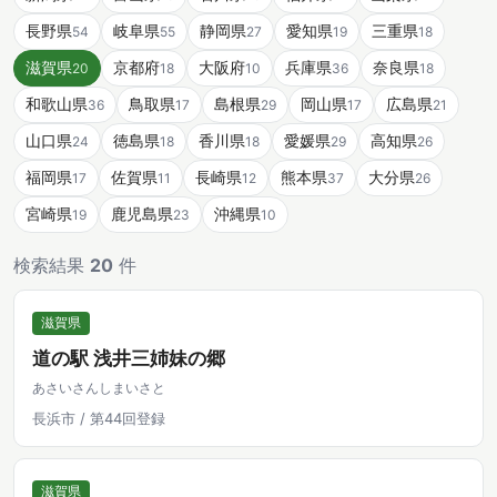
長野県
岐阜県
静岡県
愛知県
三重県
54
55
27
19
18
滋賀県
京都府
大阪府
兵庫県
奈良県
20
18
10
36
18
和歌山県
鳥取県
島根県
岡山県
広島県
36
17
29
17
21
山口県
徳島県
香川県
愛媛県
高知県
24
18
18
29
26
福岡県
佐賀県
長崎県
熊本県
大分県
17
11
12
37
26
宮崎県
鹿児島県
沖縄県
19
23
10
検索結果
20
件
滋賀県
道の駅 浅井三姉妹の郷
あさいさんしまいさと
長浜市 / 第44回登録
滋賀県