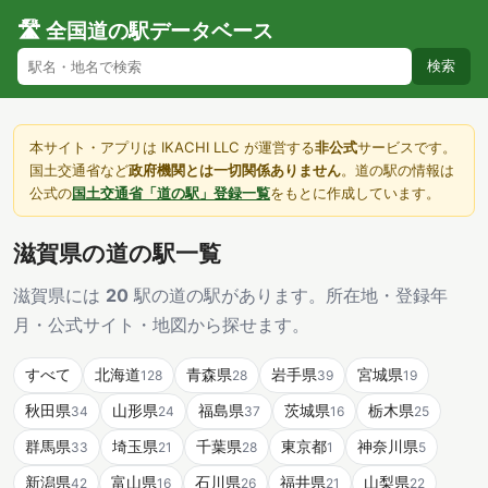
🛣️ 全国道の駅データベース
検索
本サイト・アプリは IKACHI LLC が運営する
非公式
サービスです。
国土交通省など
政府機関とは一切関係ありません
。道の駅の情報は
公式の
国土交通省「道の駅」登録一覧
をもとに作成しています。
滋賀県の道の駅一覧
滋賀県には
20
駅の道の駅があります。所在地・登録年
月・公式サイト・地図から探せます。
すべて
北海道
青森県
岩手県
宮城県
128
28
39
19
秋田県
山形県
福島県
茨城県
栃木県
34
24
37
16
25
群馬県
埼玉県
千葉県
東京都
神奈川県
33
21
28
1
5
新潟県
富山県
石川県
福井県
山梨県
42
16
26
21
22