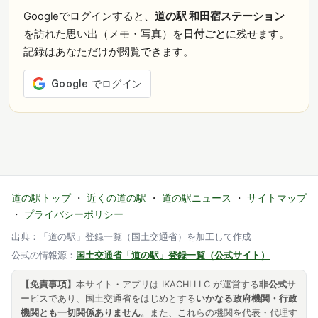
Googleでログインすると、
道の駅 和田宿ステーション
を訪れた思い出（メモ・写真）を
日付ごと
に残せます。
記録はあなただけが閲覧できます。
道の駅トップ
・
近くの道の駅
・
道の駅ニュース
・
サイトマップ
・
プライバシーポリシー
出典：「道の駅」登録一覧（国土交通省）を加工して作成
公式の情報源：
国土交通省「道の駅」登録一覧（公式サイト）
【免責事項】
本サイト・アプリは IKACHI LLC が運営する
非公式
サ
ービスであり、国土交通省をはじめとする
いかなる政府機関・行政
機関とも一切関係ありません
。また、これらの機関を代表・代理す