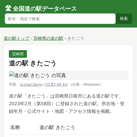
🛣️ 全国道の駅データベース
検索
道の駅トップ
›
宮崎県の道の駅
›
きたごう
宮崎県
道の駅 きたごう
写真：
ja:User:Sanjo
/
CC BY-SA 4.0
（出典：Wikipedia）
道の駅「きたごう」は宮崎県日南市にある道の駅です。
2023年2月（第58回）に登録された道の駅。所在地・登
録年月・公式サイト・地図・アクセス情報を掲載。
名称
道の駅 きたごう