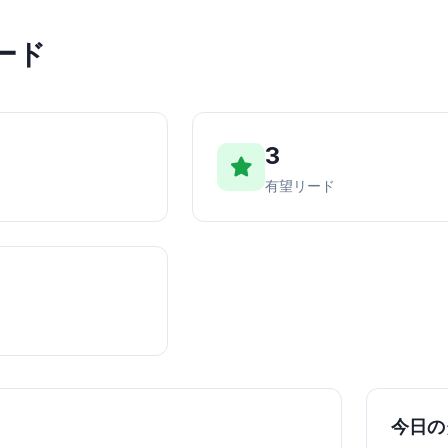
ード
3
有望リード
ー
今日の