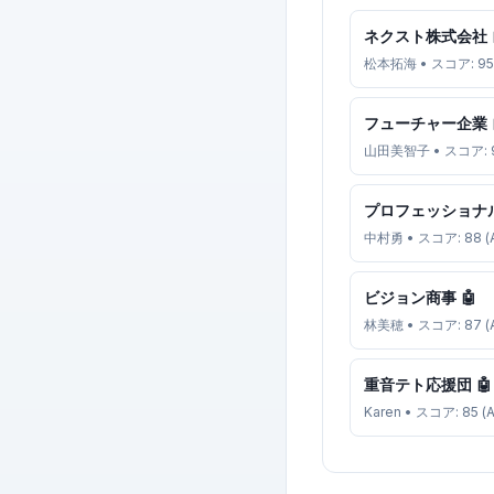
ネクスト株式会社 
松本拓海 • スコア: 95 
フューチャー企業 
山田美智子 • スコア: 9
プロフェッショナル
中村勇 • スコア: 88 (
ビジョン商事 🤖
林美穂 • スコア: 87 (
重音テト応援団 🤖
Karen • スコア: 85 (